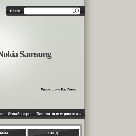
okia Samsung
Приветствую Вас
Гость
ия
Онлайн игры
Бесплатные игровые а...
ЛАМА
ВХОД