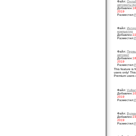
Файл:
Онлай
автоматы ву
Добавлен:
18
2019
Разместил:
P
Файл:
Интер
компьютер
Добавлен:
22
Разместил:
P
Файл:
Первы
автомат
Добавлен:
18
2019
Разместил:
P
This feature is 
users only!
This
Premium users 
Файл:
Vulka
Добавлен:
10
2019
Разместил:
P
Файл:
Вулка
Добавлен:
23
2019
Разместил:
P