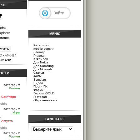
РОС
Войти
ер
?
refox
xplorer
МЕНЮ
hrome
Категории
mobile версия
Sitemap
·
]
Главная
АТ
АРХИВ
К.Файлов
ОВ:
4285
Для Nokia
Для Samsung
Для Motorola
Статьи
ОСТИ
JAVA
Symbian
Видео
Категория:
Проги ПК
Разное
Форум
n
Deposit GOLD
 Сентября
Гостевая
Обратная связь
ublic
Категория:
Игры
н
LANGUAGE
 Августа
ublic
Категория:
Разное