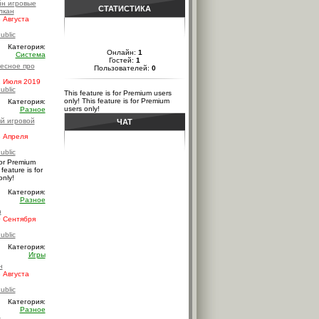
н игровые
СТАТИСТИКА
лкан
 Августа
ublic
Категория:
Онлайн:
1
Система
Гостей:
1
есное про
Пользователей:
0
 Июля 2019
ublic
This feature is for Premium users
only!
This feature is for Premium
Категория:
users only!
Разное
й игровой
ЧАТ
 Апреля
ublic
for Premium
 feature is for
only!
Категория:
Разное
n
 Сентября
ublic
Категория:
Игры
н
 Августа
ublic
Категория:
Разное