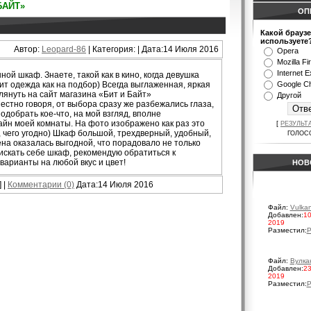
БАЙТ»
ОП
Какой брауз
используете
Автор:
Leopard-86
| Категория:
| Дата:14 Июля 2016
Opera
Mozilla Fi
Internet E
ой шкаф. Знаете, такой как в кино, когда девушка
сит одежда как на подбор) Всегда выглаженная, яркая
Google C
глянуть на сайт магазина «Бит и Байт»
Другой
 Честно говоря, от выбора сразу же разбежались глаза,
одобрать кое-что, на мой взгляд, вполне
йн моей комнаты. На фото изображено как раз это
[
РЕЗУЛЬТ
о, чего угодно) Шкаф большой, трехдверный, удобный,
ГОЛОС
ена оказалась выгодной, что порадовало не только
 искать себе шкаф, рекомендую обратиться к
 варианты на любой вкус и цвет!
НОВ
] |
Комментарии (0)
Дата:14 Июля 2016
Файл:
Vulka
Добавлен:
10
2019
Разместил:
P
Файл:
Вулка
Добавлен:
23
2019
Разместил:
P