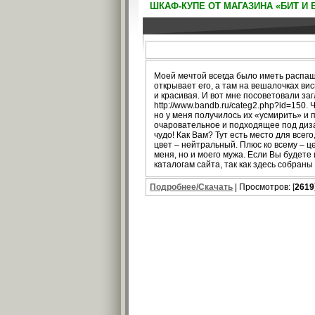
ШКАФ-КУПЕ ОТ МАГАЗИНА «БИТ И 
Моей мечтой всегда было иметь распашн
открывает его, а там на вешалочках ви
и красивая. И вот мне посоветовали за
http://www.bandb.ru/categ2.php?id=150.
но у меня получилось их «усмирить» и п
очаровательное и подходящее под диза
чудо! Как Вам? Тут есть место для всег
цвет – нейтральный. Плюс ко всему – ц
меня, но и моего мужа. Если Вы будете
каталогам сайта, так как здесь собраны
Подробнее/Скачать
| Просмотров: [
2619