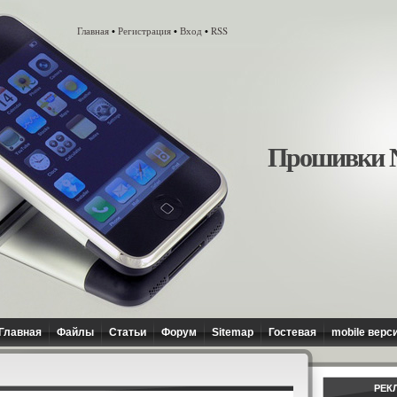
Главная
Регистрация
Вход
RSS
•
•
•
Прошивки N
Главная
Файлы
Статьи
Форум
Sitemap
Гостевая
mobile верс
РЕК