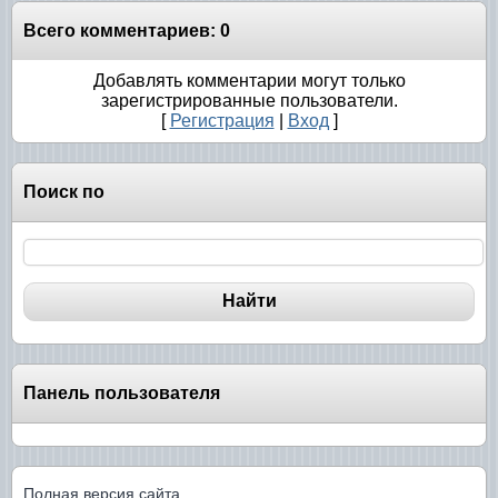
Всего комментариев
:
0
Добавлять комментарии могут только
зарегистрированные пользователи.
[
Регистрация
|
Вход
]
Поиск по
Панель пользователя
Полная версия сайта