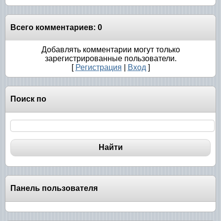
Всего комментариев
:
0
Добавлять комментарии могут только
зарегистрированные пользователи.
[
Регистрация
|
Вход
]
Поиск по
Панель пользователя