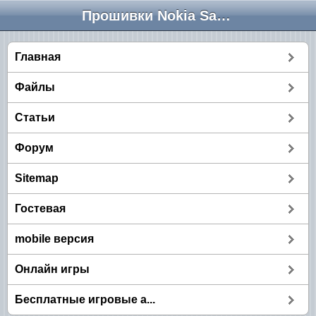
Прошивки Nokia Samsung
Главная
Файлы
Статьи
Форум
Sitemap
Гостевая
mobile версия
Онлайн игры
Бесплатные игровые а...