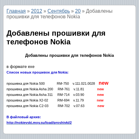
Главная
»
2012
»
Сентябрь
»
20
» Добавлены
прошивки для телефонов Nokia
Добавлены прошивки для
телефонов Nokia
Добавлены прошивки для телефонов Nokia
в формате exe
Список новых прошивок для Nokia:
new
прошивка для Nokia 500 RM-750 v.111.021.0028
прошивка для Nokia Asha 200 RM-761 v.11.81
new
прошивка для Nokia Asha 311 RM-714 v.03.90
new
прошивка для Nokia X2-02 RM-694 v.11.79
new
прошивка для Nokia C2-03 RM-702 v.07.63
new
В файловый архив:
http://nokievski.moy.su/load/proshivki/2