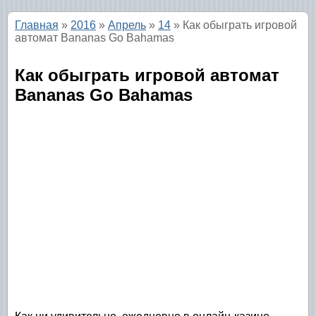
Главная
»
2016
»
Апрель
»
14
» Как обыграть игровой
автомат Bananas Go Bahamas
Как обыграть игровой автомат
Bananas Go Bahamas